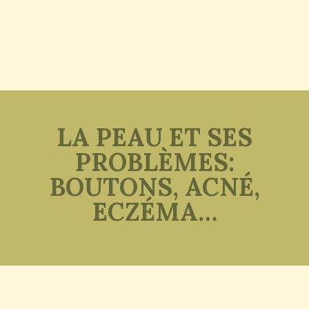
LA PEAU ET SES
PROBLÈMES:
BOUTONS, ACNÉ,
ECZÉMA…